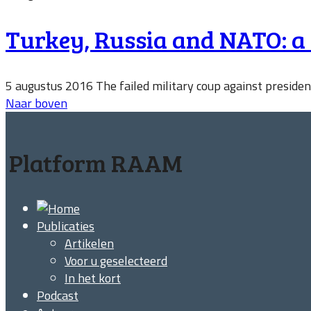
Turkey, Russia and NATO: a r
5 augustus 2016 The failed military coup against president
Naar boven
Platform RAAM
Publicaties
Artikelen
Voor u geselecteerd
In het kort
Podcast