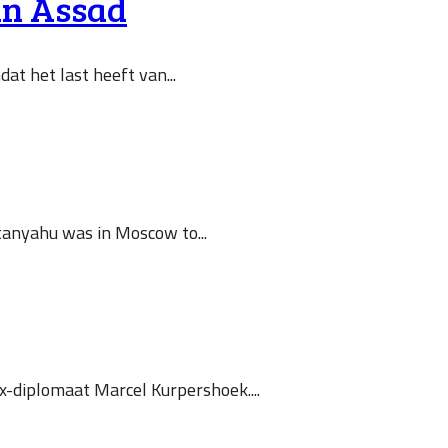
van Assad
t het last heeft van...
etanyahu was in Moscow to...
ex-diplomaat Marcel Kurpershoek....