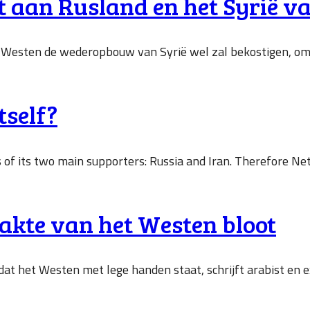
et aan Rusland en het Syrië 
t Westen de wederopbouw van Syrië wel zal bekostigen, omda
tself?
ds of its two main supporters: Russia and Iran. Therefore N
wakte van het Westen bloot
 dat het Westen met lege handen staat, schrijft arabist en 