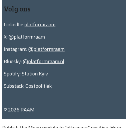
Volg ons
LinkedIn:
platformraam
X:
@platformraam
Instagram:
@platformraam
Bluesky:
@platformraam.nl
Spotify:
Station Kyiv
Substack:
Oostpolitiek
© 2026 RAAM
Publish the Menu module to "offcanvas" position. Here