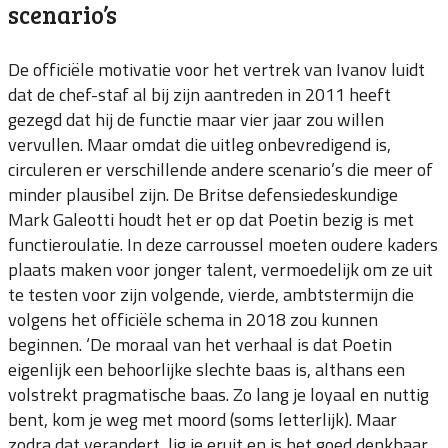
scenario’s
De officiële motivatie voor het vertrek van Ivanov luidt
dat de chef-staf al bij zijn aantreden in 2011 heeft
gezegd dat hij de functie maar vier jaar zou willen
vervullen. Maar omdat die uitleg onbevredigend is,
circuleren er verschillende andere scenario’s die meer of
minder plausibel zijn. De Britse defensiedeskundige
Mark Galeotti houdt het er op dat Poetin bezig is met
functieroulatie. In deze carroussel moeten oudere kaders
plaats maken voor jonger talent, vermoedelijk om ze uit
te testen voor zijn volgende, vierde, ambtstermijn die
volgens het officiële schema in 2018 zou kunnen
beginnen. ‘De moraal van het verhaal is dat Poetin
eigenlijk een behoorlijke slechte baas is, althans een
volstrekt pragmatische baas. Zo lang je loyaal en nuttig
bent, kom je weg met moord (soms letterlijk). Maar
zodra dat verandert, lig je eruit en is het goed denkbaar