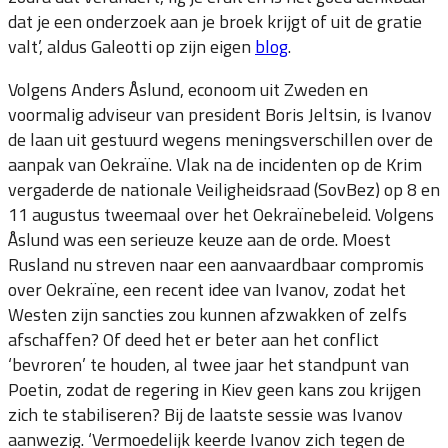
dat je een onderzoek aan je broek krijgt of uit de gratie
valt’, aldus Galeotti op zijn eigen
blog
.
Volgens Anders Åslund, econoom uit Zweden en
voormalig adviseur van president Boris Jeltsin, is Ivanov
de laan uit gestuurd wegens meningsverschillen over de
aanpak van Oekraïne. Vlak na de incidenten op de Krim
vergaderde de nationale Veiligheidsraad (SovBez) op 8 en
11 augustus tweemaal over het Oekraïnebeleid. Volgens
Åslund was een serieuze keuze aan de orde. Moest
Rusland nu streven naar een aanvaardbaar compromis
over Oekraïne, een recent idee van Ivanov, zodat het
Westen zijn sancties zou kunnen afzwakken of zelfs
afschaffen? Of deed het er beter aan het conflict
‘bevroren’ te houden, al twee jaar het standpunt van
Poetin, zodat de regering in Kiev geen kans zou krijgen
zich te stabiliseren? Bij de laatste sessie was Ivanov
aanwezig. ‘Vermoedelijk keerde Ivanov zich tegen de